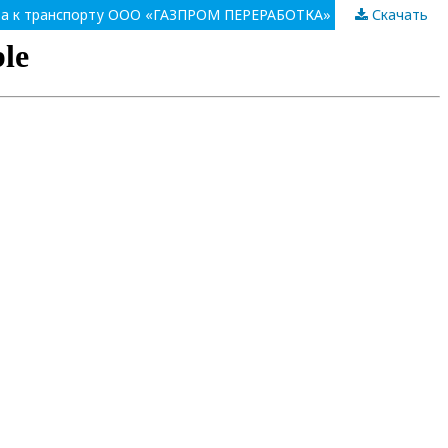
Скачать
Решение проблемы эксплуатации емкостного оборудования головной насосной станции завода по подготовке конденсата к транспорту ООО «ГАЗПРОМ ПЕРЕРАБОТКА» в период вывода в резерв при плановом увеличении объемов поставки сырья не проектного состава