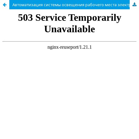
Автоматизация системы освещения рабочего места электромонтера на подстанции ТП 10/04кВт