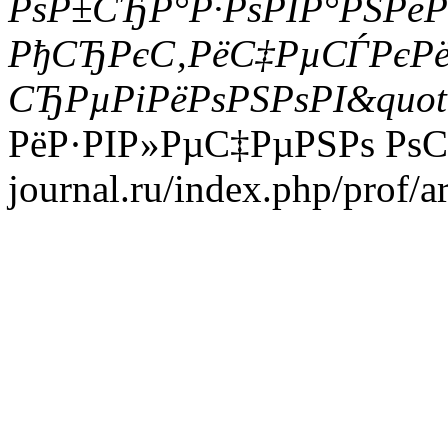
РѕР±СЂР°Р·РѕРІР°РЅРё
РђСЂРєС‚РёС‡РµСЃРєР
СЂРµРіРёРѕРЅРѕРІ&quot
РёР·РІР»РµС‡РµРЅРѕ РѕС‚ h
journal.ru/index.php/prof/a