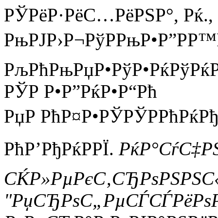
РЎРёР·РёС…РёРЅР°, Рќ., 
РњРЈР›Р¬РўРРњР•Р”РР™
РљРћРњРџР•РўР•РќРўРќР
РЎР Р•Р”РќР•Р“Рћ
РџР РћР¤Р•РЎРЎРРћРќР
РћР’РђРќРРЇ.
РќР°СѓС‡Р
СЌР»РµРєС‚СЂРѕРЅРЅС
"РџСЂРѕС„РµСЃСЃРёРѕ