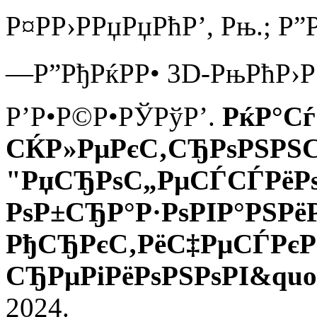
Р¤РР›РРџРџРћР’, Рњ.; 
—Р”РђРќРР• 3D-РњРћР›Р
Р’Р•Р©Р•РЎРўР’.
РќР°С
СЌР»РµРєС‚СЂРѕРЅРЅ
"РџСЂРѕС„РµСЃСЃРёР
РѕР±СЂР°Р·РѕРІР°РЅРё
РђСЂРєС‚РёС‡РµСЃРє
СЂРµРіРёРѕРЅРѕРІ&quo
2024.