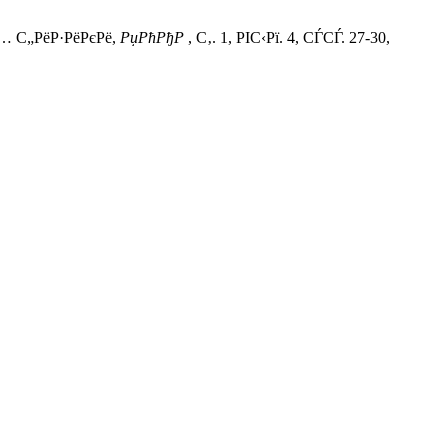
С… С„РёР·РёРєРё,
РџРћРђР
, С‚. 1, РІС‹Рї. 4, СЃСЃ. 27-30,