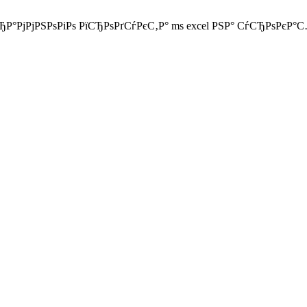
ЂР°РјРјРЅРѕРіРѕ РїСЂРѕРґСѓРєС‚Р° ms excel РЅР° СѓСЂРѕРєР°