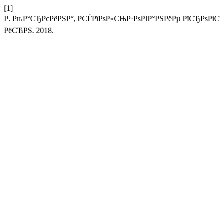
[1]
Р. РњР°СЂРєРёРЅР°, РСЃРїРѕР»СЊР·РѕРІР°РЅРёРµ РїСЂРѕРіС
РёСЋРЅ. 2018.