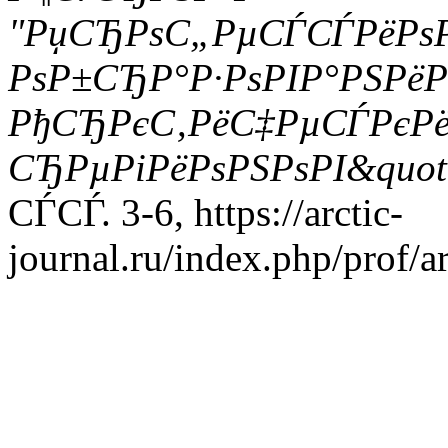
"РџСЂРѕС„РµСЃСЃРёРѕ
РѕР±СЂР°Р·РѕРІР°РЅРё
РђСЂРєС‚РёС‡РµСЃРєР
СЂРµРіРёРѕРЅРѕРІ&quot
СЃСЃ. 3-6, https://arctic-
journal.ru/index.php/prof/a