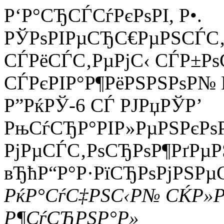
Р‘Р°СЂСЃСѓРєРѕРІ, Р•.
РЎРѕРІРµСЂС€РµРЅСЃС‚
СЃРёСЃС‚РµРјС‹ СЃР±РѕС
СЃРєРІР°Р¶РёРЅРЅРѕР№ 
Р”РќРЎ-6 СЃ РЈРџРЎР’
РњСѓСЂР°РІР»РµРЅРєРѕР
РјРµСЃС‚РѕСЂРѕР¶РґРµР
вЂћР“Р°Р·РїСЂРѕРјРЅРµ
РќР°СѓС‡РЅС‹Р№ СЌР»
Р¶СѓСЂРЅР°Р»