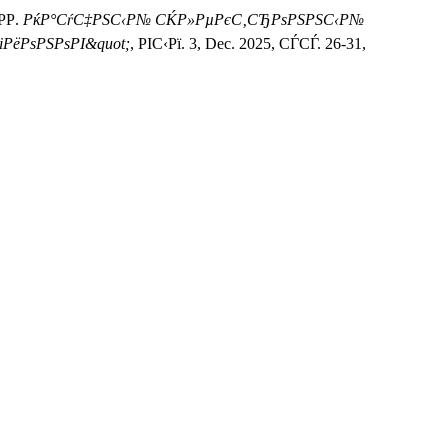
Р.
РќР°СѓС‡РЅС‹Р№ СЌР»РµРєС‚СЂРѕРЅРЅС‹Р№
ёРѕРЅРѕРІ&quot;
, РІС‹Рї. 3, Dec. 2025, СЃСЃ. 26-31,