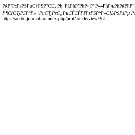
РќР°РєРѕРЅРµС‡РЅР°СЏ, Рђ. РќРћР’РћР• Р’ Р—РђРљРћРќРћР”
Р¶СѓСЂРЅР°Р» "РџСЂРѕС„РµСЃСЃРёРѕРЅР°Р»СЊРЅРѕРµ Рѕ
https://arctic-journal.ru/index.php/prof/article/view/361.