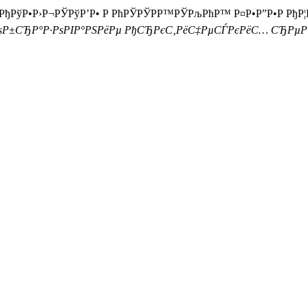
РђРўР•Р›Р¬РЎРўР’Р• Р РћРЎРЎРР™РЎРљРћР™ Р¤Р•Р”Р•Р РђР¦Р
Р±СЂР°Р·РѕРІР°РЅРёРµ РђСЂРєС‚РёС‡РµСЃРєРёС… СЂРµРіР