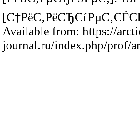
[С†РёС‚РёСЂСѓРµС‚СЃСЏ Р
Available from: https://arcti
journal.ru/index.php/prof/a