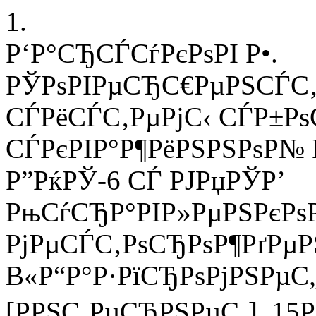
1.
Р‘Р°СЂСЃСѓРєРѕРІ Р•.
РЎРѕРІРµСЂС€РµРЅСЃС‚
СЃРёСЃС‚РµРјС‹ СЃР±РѕС
СЃРєРІР°Р¶РёРЅРЅРѕР№ 
Р”РќРЎ-6 СЃ РЈРџРЎР’
РњСѓСЂР°РІР»РµРЅРєРѕР
РјРµСЃС‚РѕСЂРѕР¶РґРµР
В«Р“Р°Р·РїСЂРѕРјРЅРµС
[РРЅС‚РµСЂРЅРµС‚]. 15