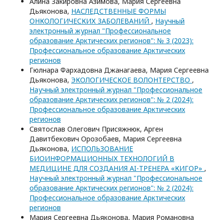
Алина Закировна Азимова, Мария Сергеевна
Дьяконова,
НАСЛЕДСТВЕННЫЕ ФОРМЫ
ОНКОЛОГИЧЕСКИХ ЗАБОЛЕВАНИЙ
,
Научный
электронный журнал "Профессиональное
образование Арктических регионов": № 3 (2023):
Профессиональное образование Арктических
регионов
Гюлнара Фархадовна Джанагаева, Мария Сергеевна
Дьяконова,
ЭКОЛОГИЧЕСКОЕ ВОЛОНТЕРСТВО
,
Научный электронный журнал "Профессиональное
образование Арктических регионов": № 2 (2024):
Профессиональное образование Арктических
регионов
Святослав Олегович Присяжнюк, Арген
Давитбекович Орозобаев, Мария Сергеевна
Дьяконова,
ИСПОЛЬЗОВАНИЕ
БИОИНФОРМАЦИОННЫХ ТЕХНОЛОГИЙ В
МЕДИЦИНЕ ДЛЯ СОЗДАНИЯ AI-ТРЕНЕРА «КИГОР»
,
Научный электронный журнал "Профессиональное
образование Арктических регионов": № 2 (2024):
Профессиональное образование Арктических
регионов
Мария Сергеевна Дьяконова, Мария Романовна